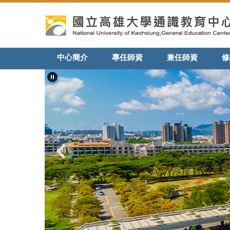
跳
到
主
要
內
中心簡介
專任師資
兼任師資
修
容
區