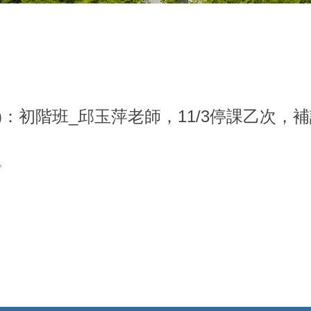
)：初階班_邱玉萍老師，11/3停課乙次，
論。