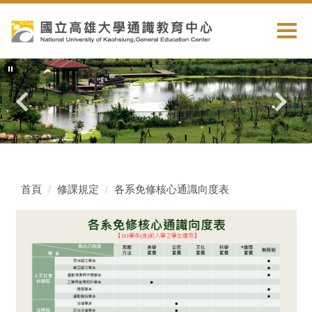
跳
到
主
要
內
容
區
首頁
修課規定
各系免修核心通識向度表